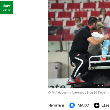
Матч-
центр
© РИА Новости / Александр Вильф
Перейти
Читать в
МАКС
Дзе