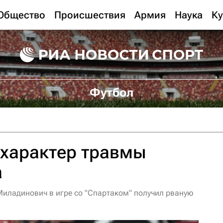
Общество
Происшествия
Армия
Наука
Ку
Футбол
 характер травмы
а
иладинович в игре со "Спартаком" получил рваную