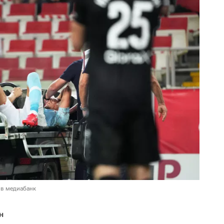
 в медиабанк
н