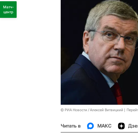
Матч-
центр
© РИА Новости / Алексей Витвицкий
Перей
Читать в
МАКС
Дзе