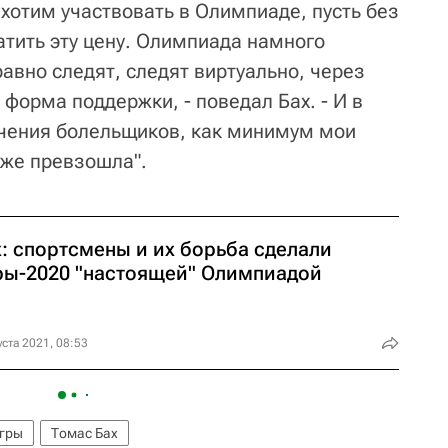
 хотим участвовать в Олимпиаде, пусть без
атить эту цену. Олимпиада намного
авно следят, следят виртуально, через
 форма поддержки, - поведал Бах. - И в
ечения болельщиков, как минимум мои
уже превзошла".
х: спортсмены и их борьба сделали
ры-2020 "настоящей" Олимпиадой
уста 2021, 08:53
гры
Томас Бах