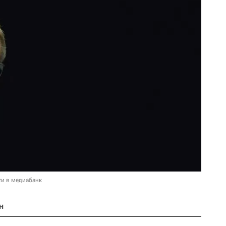
ти в медиабанк
н