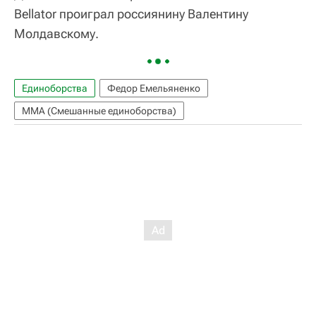
Bellator проиграл россиянину Валентину
Молдавскому.
Единоборства
Федор Емельяненко
ММА (Смешанные единоборства)