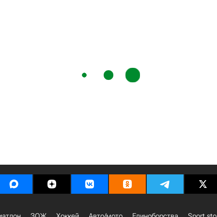
иатлон
ЗОЖ
Хоккей
Авто/мото
Единоборства
Sport sto