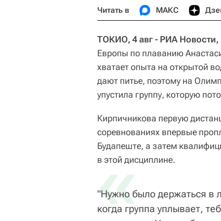
Читать в
МАКС
Дзе
ТОКИО, 4 авг - РИА Новости
Европы по плаванию Анастаси
хватает опыта на открытой во
дают питье, поэтому на Олимп
упустила группу, которую пот
Кирпичникова первую дистан
соревнованиях впервые проп
Будапеште, а затем квалифиц
«
в этой дисциплине.
"Нужно было держаться в л
когда группа уплывает, те