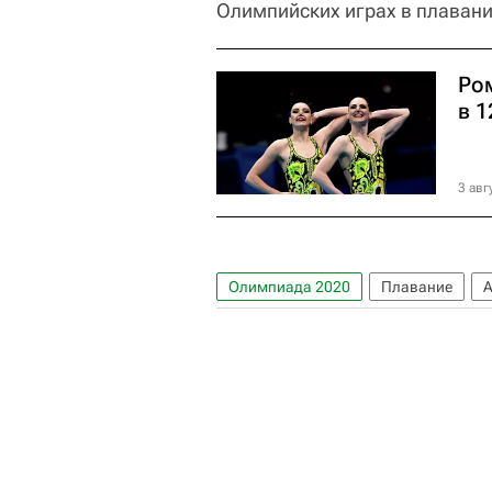
Олимпийских играх в плавании
Ро
в 
3 авг
Олимпиада 2020
Плавание
А