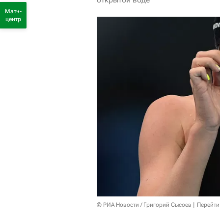
Матч-
центр
© РИА Новости / Григорий Сысоев
Перейти