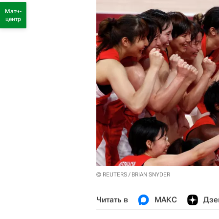
Матч-
центр
© REUTERS / BRIAN SNYDER
Читать в
МАКС
Дзе