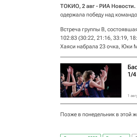
ТОКИО, 2 авг - РИА Новости.
одержала победу над командо
Встреча группы В, состоявша
102:83 (30:22, 21:16, 33:19, 1
Хаяси набрала 23 очка, Юки М
Ба
1/
1 авг
Позже в понедельник в этой 