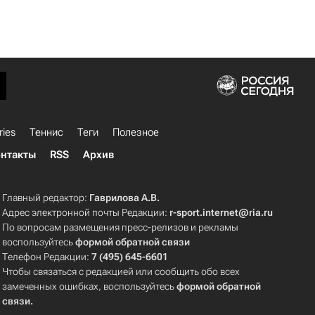
ries
Теннис
Теги
Полезное
нтакты
RSS
Архив
Главный редактор:
Гаврилова А.В.
Адрес электронной почты Редакции:
r-sport.internet@ria.ru
По вопросам размещения пресс-релизов и рекламы
воспользуйтесь
формой обратной связи
Телефон Редакции:
7 (495) 645-6601
Чтобы связаться с редакцией или сообщить обо всех
замеченных ошибках, воспользуйтесь
формой обратной
связи
.