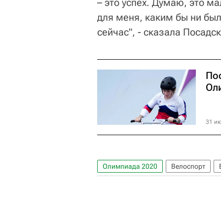
– это успех. Думаю, это м
для меня, каким бы ни бы
сейчас", - сказала Посадс
По
Ол
31 ию
Олимпиада 2020
Велоспорт