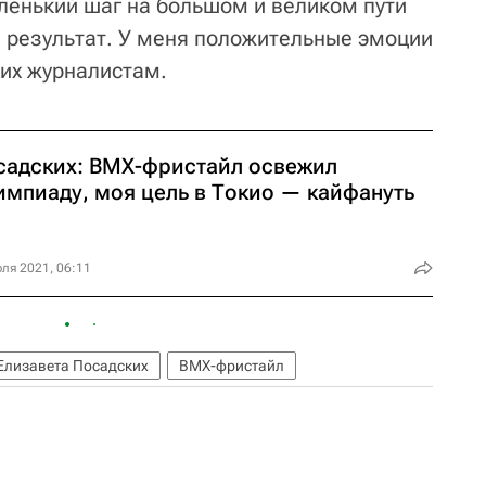
аленький шаг на большом и великом пути
л результат. У меня положительные эмоции
ких журналистам.
садских: BMX-фристайл освежил
импиаду, моя цель в Токио — кайфануть
ля 2021, 06:11
Елизавета Посадских
BMX-фристайл