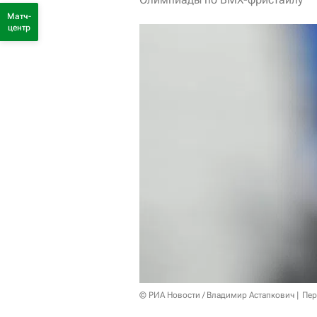
Матч-
центр
© РИА Новости / Владимир Астапкович
Пер