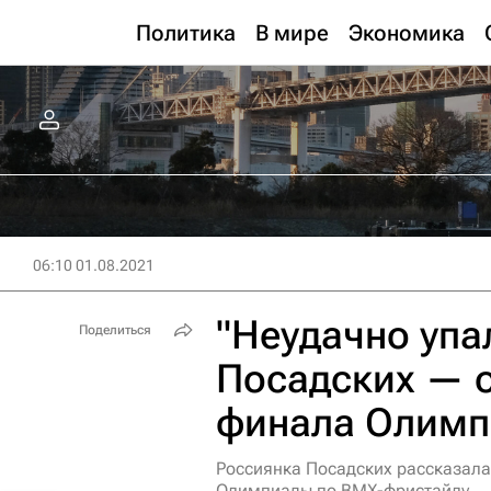
Политика
В мире
Экономика
06:10 01.08.2021
"Неудачно упал
Поделиться
Посадских — о
финала Олим
Россиянка Посадских рассказала
Олимпиады по BMX-фристайлу