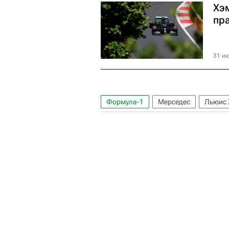
Хэ
пр
31 ию
Формула-1
Мерседес
Льюис 