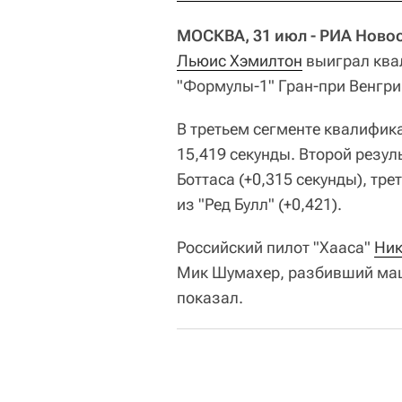
МОСКВА, 31 июл - РИА Новос
Льюис Хэмилтон
выиграл ква
"Формулы-1" Гран-при Венгрии
В третьем сегменте квалифик
15,419 секунды. Второй резул
Боттаса (+0,315 секунды), тр
из "Ред Булл" (+0,421).
Российский пилот "Хааса"
Ник
Мик Шумахер, разбивший маши
показал.