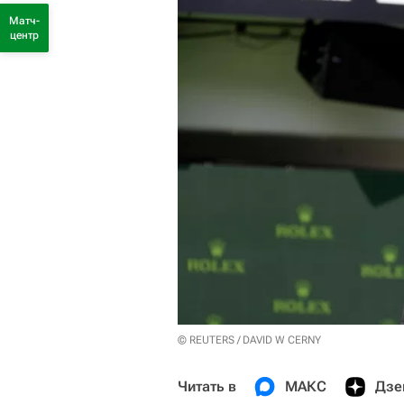
Матч-
центр
© REUTERS / DAVID W CERNY
Читать в
МАКС
Дзе