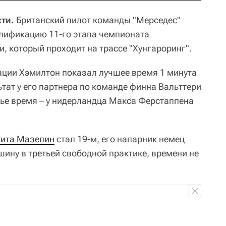
ти.
Британский пилот команды "Мерседес"
лификацию 11-го этапа чемпионата
, который проходит на трассе "Хунгароринг".
ации Хэмилтон показал лучшее время 1 минута
ьтат у его партнера по команде финна Вальттери
етье время – у нидерландца Макса Ферстаппена
ита Мазепин
стал 19-м, его напарник немец
ну в третьей свободной практике, времени не