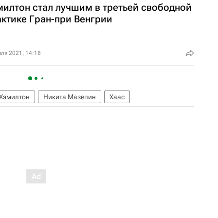
милтон стал лучшим в третьей свободной
актике Гран-при Венгрии
ля 2021, 14:18
Хэмилтон
Никита Мазепин
Хаас