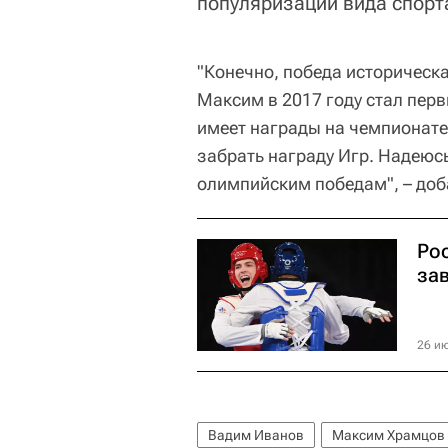
популяризации вида спорта
"Конечно, победа историческа
Максим в 2017 году стал пер
имеет награды на чемпионате
забрать награду Игр. Надеюсь
олимпийским победам", – доб
Ро
за
26 ию
Вадим Иванов
Максим Храмцов