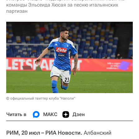
команды Эльсеида Хюсая за песню итальянских
партизан
© официальный твиттер клуба "Наполи"
Читать в
МАКС
Дзен
РИМ, 20 июл – РИА Новости.
Албанский