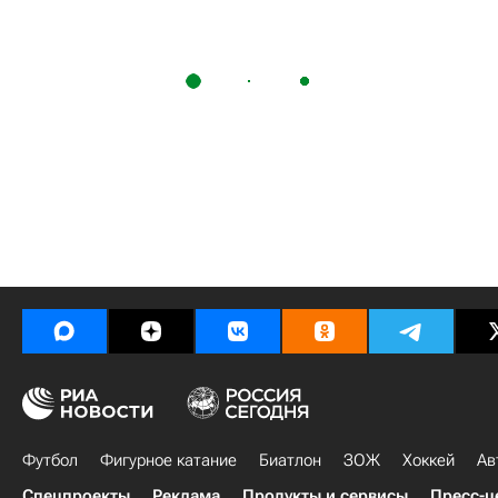
Футбол
Фигурное катание
Биатлон
ЗОЖ
Хоккей
Ав
Спецпроекты
Реклама
Продукты и сервисы
Пресс-ц