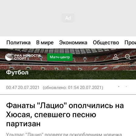
Политика
В мире
Экономика
Общество
Про
Матч-центр
Футбол
00:47 20.07.2021
(обновлено: 01:54 20.07.2021)
Фанаты "Лацио" ополчились на
Хюсая, спевшего песню
партизан
Ультрас "Лацио" подвергли оскорблениям новичка