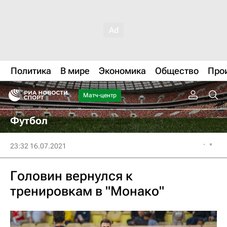
Политика
В мире
Экономика
Общество
Про
Матч-центр
Футбол
23:32 16.07.2021
Головин вернулся к
тренировкам в "Монако"