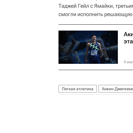
Таджей Гейл с Ямайки, третьи
смогли исполнить решающую 
Ак
эт
9 июл
Легкая атлетика
Хивин Джепкем