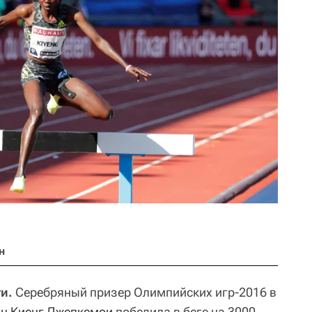
н
и.
Серебряный призер Олимпийских игр-2016 в
н Киенг Джепкемои
победила в беге на 3000