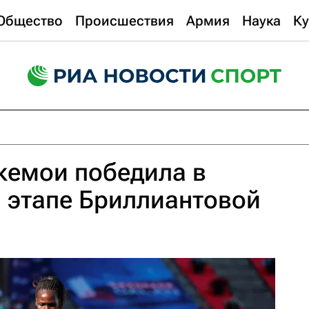
Общество
Происшествия
Армия
Наука
Ку
кемои победила в
а этапе Бриллиантовой