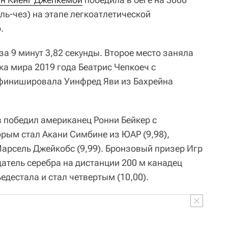
ль-чез) на этапе легкоатлетической
.
а 9 минут 3,82 секунды. Второе место заняла
ка мира 2019 года Беатрис Чепкоеч с
й финишировала Уинфред Яви из Бахрейна
в победил американец Ронни Бейкер с
орым стал Акани Симбине из ЮАР (9,98),
Марсель Джейкобс (9,99). Бронзовый призер Игр
датель серебра на дистанции 200 м канадец
едестала и стал четвертым (10,00).