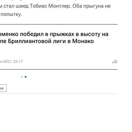
м стал швед Тобиас Монтлер. Оба прыгуна не
попытку.
именко победил в прыжках в высоту на
апе Бриллиантовой лиги в Монако
я 2021, 22:17
ои