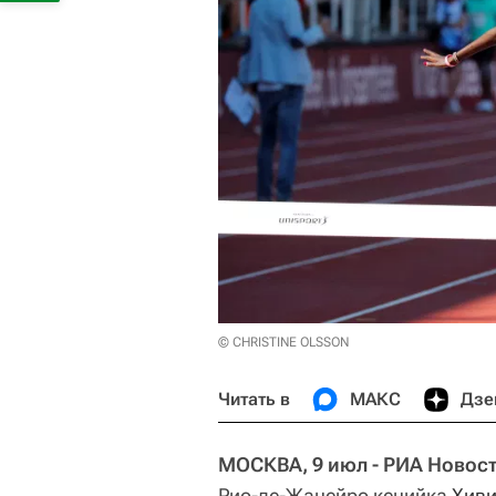
© CHRISTINE OLSSON
Читать в
МАКС
Дзе
МОСКВА, 9 июл - РИА Новост
Рио-де-Жанейро кенийка
Хиви