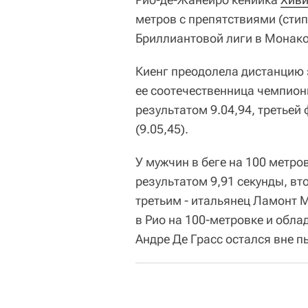
метров с препятствиями (стип
Бриллиантовой лиги в Монако
Киенг преодолела дистанцию з
ее соотечественница чемпион
результатом 9.04,94, третье
(9.05,45).
У мужчин в беге на 100 метро
результатом 9,91 секунды, вт
третьим - итальянец Ламонт 
в Рио на 100-метровке и обла
Андре Де Грасс остался вне пь