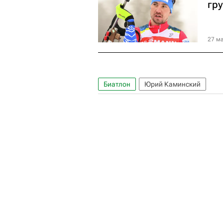
гру
27 ма
Биатлон
Юрий Каминский