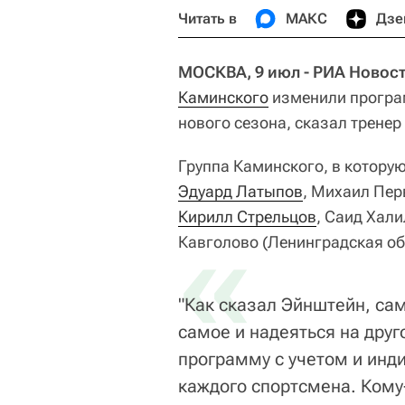
Читать в
МАКС
Дзе
МОСКВА, 9 июл - РИА Новост
Каминского
изменили програм
нового сезона, сказал трене
Группа Каминского, в котору
Эдуард Латыпов
, Михаил Пе
Кирилл Стрельцов
«
, Саид Хал
Кавголово (Ленинградская об
"Как сказал Эйнштейн, сам
самое и надеяться на друг
программу с учетом и инд
каждого спортсмена. Кому-