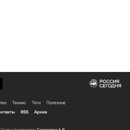
ries
Теннис
Теги
Полезное
нтакты
RSS
Архив
Главный редактор:
Гаврилова А.В.