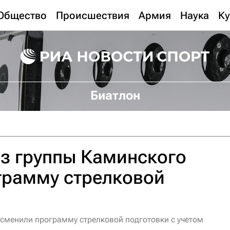
Общество
Происшествия
Армия
Наука
Ку
Биатлон
з группы Каминского
грамму стрелковой
сменили программу стрелковой подготовки с учетом