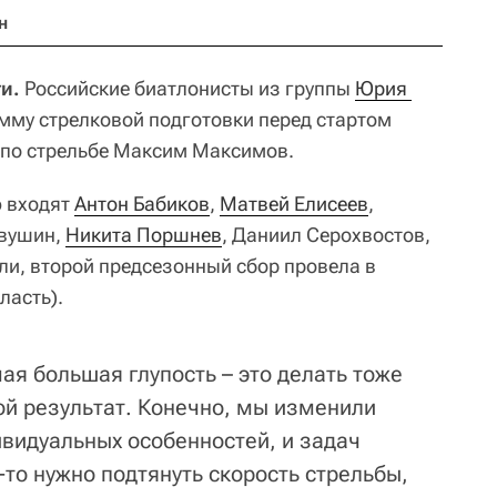
н
и.
Российские биатлонисты из группы
Юрия 
му стрелковой подготовки перед стартом
р по стрельбе Максим Максимов.
ю входят
Антон Бабиков
,
Матвей Елисеев
,
рвушин,
Никита Поршнев
, Даниил Серохвостов,
или, второй предсезонный сбор провела в
ласть).
ая большая глупость – это делать тоже
ой результат. Конечно, мы изменили
ивидуальных особенностей, и задач
то нужно подтянуть скорость стрельбы,