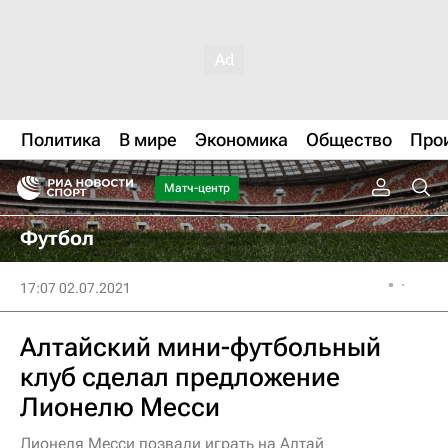
Политика
В мире
Экономика
Общество
Про
Матч-центр
Футбол
17:07 02.07.2021
Алтайский мини-футбольный
клуб сделал предложение
Лионелю Месси
Лионеля Месси позвали играть на Алтай