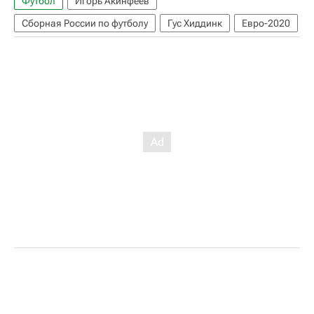
Футбол
Игорь Акинфеев
Сборная России по футболу
Гус Хиддинк
Евро-2020