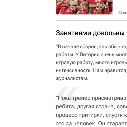
23 ию
Занятиями довольны
"В начале сборов, как обычно
работы. У Витории очень мно
игровую работу, много игров
интенсивность. Нам нравится,
«
журналистам.
"Пока тренер присматривае
ребята, другая страна, со
процесс притирки, спустя 
это за человек. Он старает