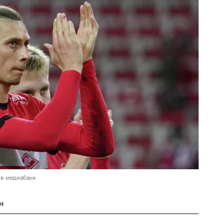
 в медиабанк
н