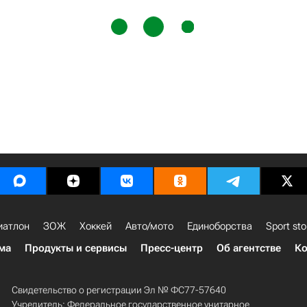
иатлон
ЗОЖ
Хоккей
Авто/мото
Единоборства
Sport sto
ма
Продукты и сервисы
Пресс-центр
Об агентстве
Ко
Свидетельство о регистрации Эл № ФС77-57640
Учредитель: Федеральное государственное унитарное