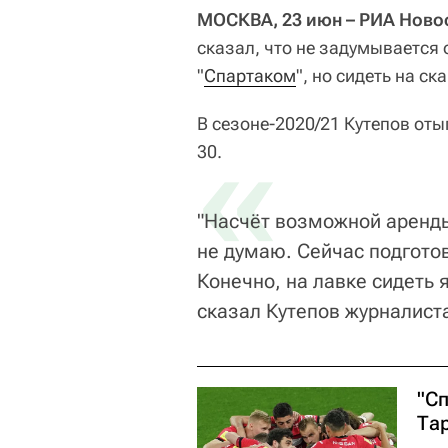
МОСКВА, 23 июн – РИА Новос
сказал, что не задумывается
"
Спартаком
", но сидеть на с
В сезоне-2020/21 Кутепов оты
«
30.
"Насчёт возможной аренды
не думаю. Сейчас подгото
Конечно, на лавке сидеть я
сказал Кутепов журналист
"Сп
Та