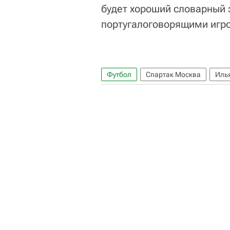
будет хороший словарный 
португалоговорящими игро
Футбол
Спартак Москва
Иль