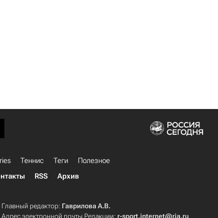
ries
Теннис
Теги
Полезное
нтакты
RSS
Архив
Главный редактор:
Гаврилова А.В.
Адрес электронной почты Редакции:
r-sport.internet@ria.ru