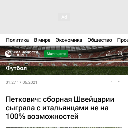
Политика
В мире
Экономика
Общество
Про
Матч-центр
Футбол
01:27 17.06.2021
Петкович: сборная Швейцарии
сыграла с итальянцами не на
100% возможностей