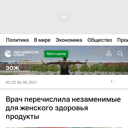
Политика
В мире
Экономика
Общество
Про
Матч-центр
ЗОЖ
02:25 06.06.2021
Врач перечислила незаменимые
для женского здоровья
продукты