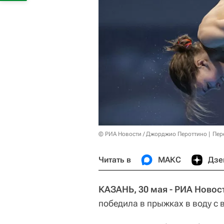
© РИА Новости / Джорджио Пероттино
Пер
Читать в
МАКС
Дзе
КАЗАНЬ, 30 мая - РИА Новос
победила в прыжках в воду с 