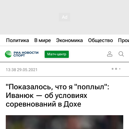
Политика
В мире
Экономика
Общество
Про
Матч-центр
13:38 29.05.2021
"Показалось, что я "поплыл":
Иванюк — об условиях
соревнований в Дохе