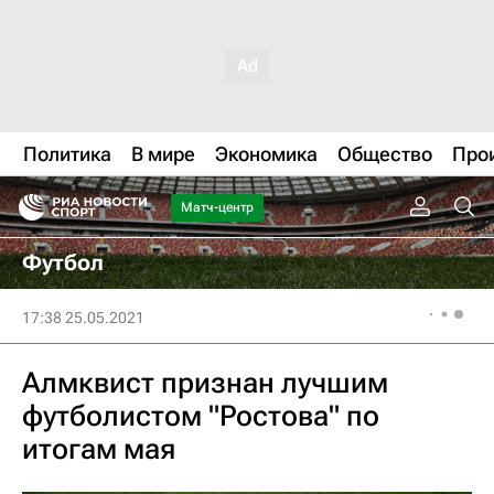
Политика
В мире
Экономика
Общество
Про
Матч-центр
Футбол
17:38 25.05.2021
Алмквист признан лучшим
футболистом "Ростова" по
итогам мая