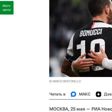
Матч-
центр
© MARCO BERTORELLO
Читать в
МАКС
Дзе
МОСКВА, 25 мая — РИА Нов