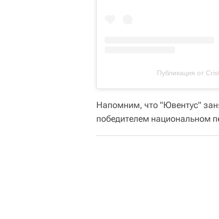
Публикация от Crist
Напомним, что "Ювентус" заня
победителем национальном пе