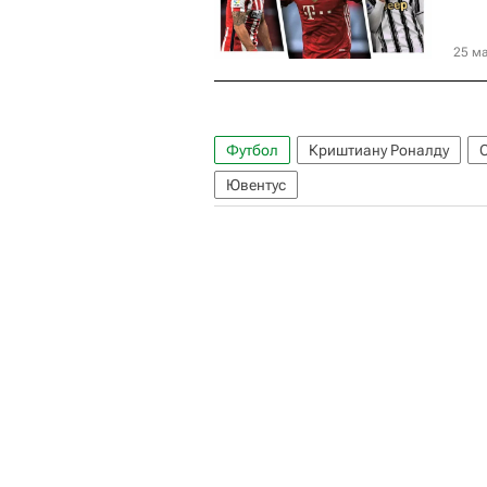
25 ма
Футбол
Криштиану Роналду
Ювентус