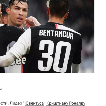
н
ости
. Лидер "
Ювентуса
"
Криштиану Роналду