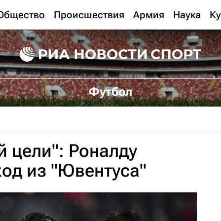
Общество
Происшествия
Армия
Наука
Ку
Футбол
й цели": Роналду
ход из "Ювентуса"