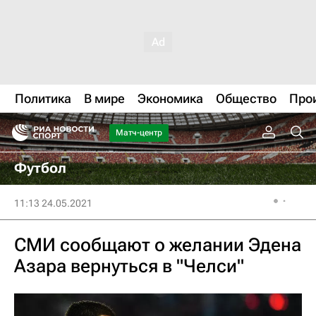
Политика
В мире
Экономика
Общество
Про
Матч-центр
Футбол
11:13 24.05.2021
СМИ сообщают о желании Эдена
Азара вернуться в "Челси"