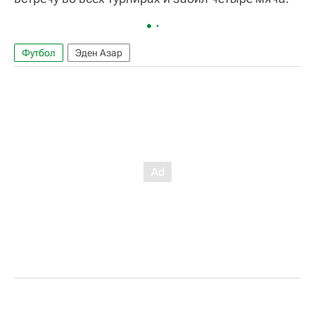
Футбол
Эден Азар