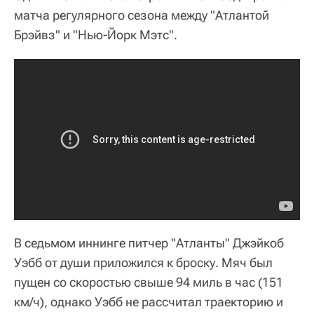
матча регулярного сезона между "Атлантой
Брэйвз" и "Нью-Йорк Мэтс".
В седьмом иннинге питчер "Атланты" Джэйкоб
Уэбб от души приложился к броску. Мяч был
пущен со скоростью свыше 94 миль в час (151
км/ч), однако Уэбб не рассчитал траекторию и