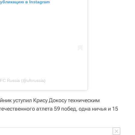
публикацию в Instagram
FC Russia (@ufcrussia)
йник уступил Крису Докосу техническим
течественного атлета 59 побед, одна ничья и 15