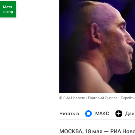
Матч-
центр
© РИА Новости / Григорий Сысоев
Перейти
Читать в
МАКС
Дзе
МОСКВА, 18 мая — РИА Нов