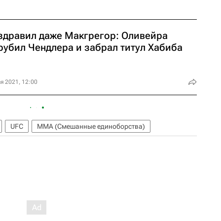
здравил даже Макгрегор: Оливейра
рубил Чендлера и забрал титул Хабиба
я 2021, 12:00
UFC
ММА (Смешанные единоборства)