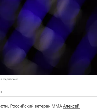
 в медиабанк
н
ости.
Российский ветеран ММА
Алексей 