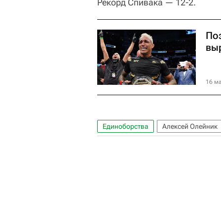
Рекорд Спивака — 12-2.
По
вы
16 ма
Единоборства
Алексей Олейник