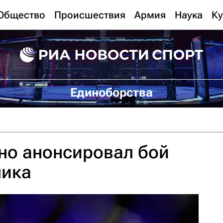
Общество
Происшествия
Армия
Наука
Ку
Единоборства
но анонсировал бой
ника