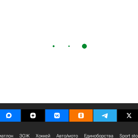
иатлон
ЗОЖ
Хоккей
Авто/мото
Единоборства
Sport sto