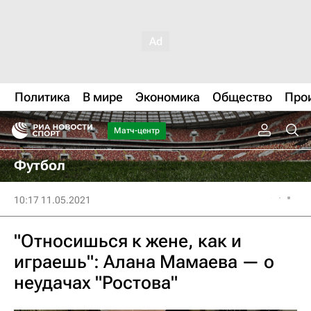
Политика
В мире
Экономика
Общество
Про
Матч-центр
Футбол
10:17 11.05.2021
"Относишься к жене, как и
играешь": Алана Мамаева — о
неудачах "Ростова"