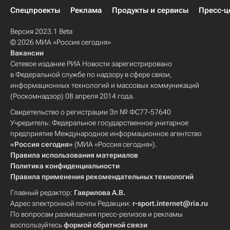
Спецпроекты
Реклама
Продукты и сервисы
Пресс-ц
Версия 2023.1 Beta
© 2026 МИА «Россия сегодня»
Вакансии
Сетевое издание РИА Новости зарегистрировано
в Федеральной службе по надзору в сфере связи,
информационных технологий и массовых коммуникаций
(Роскомнадзор) 08 апреля 2014 года.
Свидетельство о регистрации Эл № ФС77-57640
Учредитель: Федеральное государственное унитарное
предприятие Международное информационное агентство
«Россия сегодня»
(МИА «Россия сегодня»).
Правила использования материалов
Политика конфиденциальности
Правила применения рекомендательных технологий
Главный редактор:
Гаврилова А.В.
Адрес электронной почты Редакции:
r-sport.internet@ria.ru
По вопросам размещения пресс-релизов и рекламы
воспользуйтесь
формой обратной связи