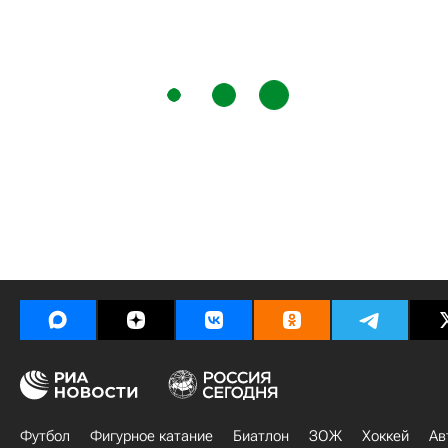
Футбол
Фигурное катание
Биатлон
ЗОЖ
Хоккей
Ав