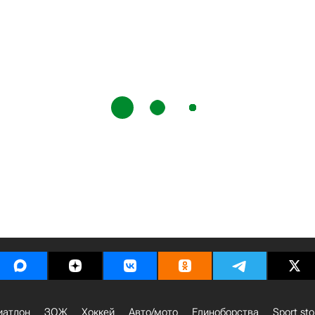
иатлон
ЗОЖ
Хоккей
Авто/мото
Единоборства
Sport sto