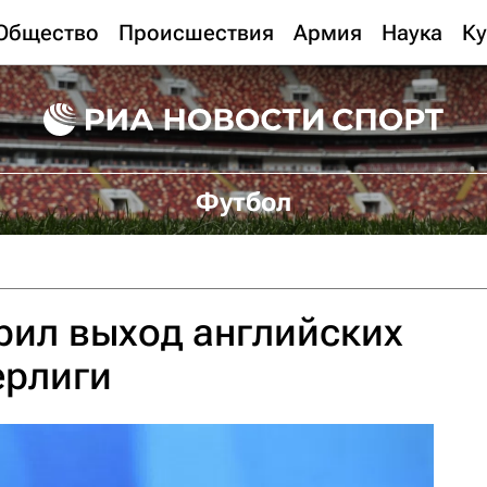
Общество
Происшествия
Армия
Наука
Ку
Футбол
рил выход английских
ерлиги