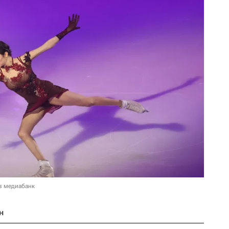
в медиабанк
н