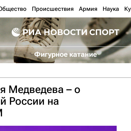
Общество
Происшествия
Армия
Наука
Ку
Фигурное катание
ия Медведева – о
й России на
М