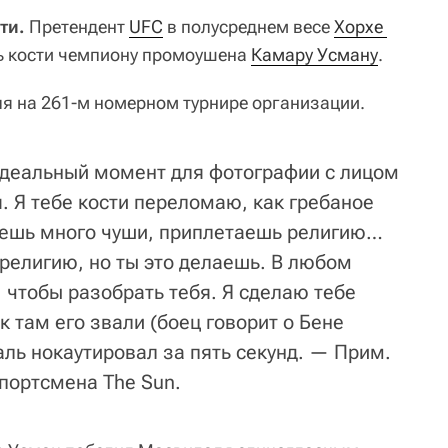
ти.
Претендент
UFC
в полусреднем весе
Хорхе 
 кости чемпиону промоушена
Камару Усману
.
ля на 261-м номерном турнире организации.
идеальный момент для фотографии с лицом
. Я тебе кости переломаю, как гребаное
сешь много чуши, приплетаешь религию…
религию, но ты это делаешь. В любом
, чтобы разобрать тебя. Я сделаю тебе
к там его звали (боец говорит о Бене
ль нокаутировал за пять секунд. — Прим.
спортсмена The Sun.