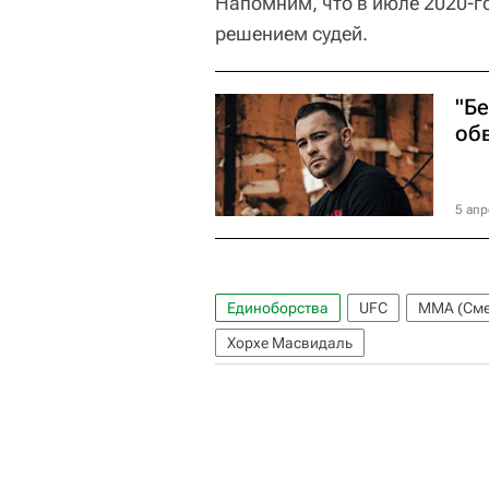
Напомним, что в июле 2020-
решением судей.
"Бе
об
5 апр
Единоборства
UFC
ММА (Сме
Хорхе Масвидаль