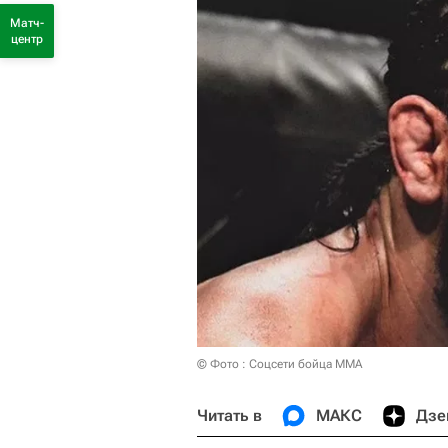
Матч-
центр
© Фото : Соцсети бойца ММА
Читать в
МАКС
Дзе