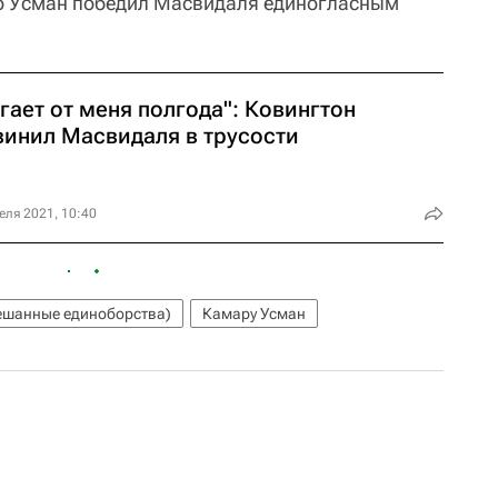
го Усман победил Масвидаля единогласным
гает от меня полгода": Ковингтон
винил Масвидаля в трусости
еля 2021, 10:40
шанные единоборства)
Камару Усман