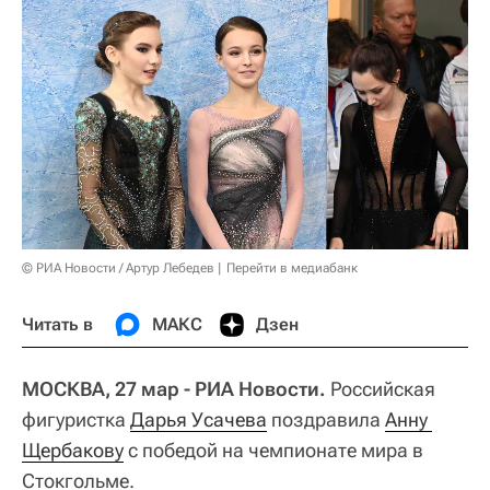
© РИА Новости / Артур Лебедев
Перейти в медиабанк
Читать в
МАКС
Дзен
МОСКВА, 27 мар - РИА Новости.
Российская
фигуристка
Дарья Усачева
поздравила
Анну 
Щербакову
с победой на чемпионате мира в
Стокгольме.