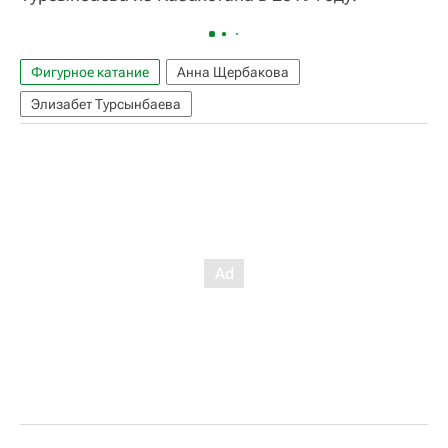
Фигурное катание
Анна Щербакова
Элизабет Турсынбаева