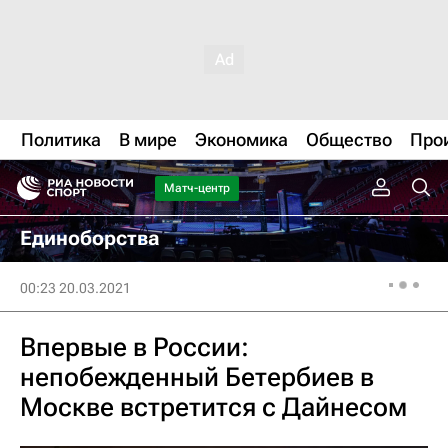
Политика
В мире
Экономика
Общество
Про
Матч-центр
Единоборства
00:23 20.03.2021
Впервые в России:
непобежденный Бетербиев в
Москве встретится с Дайнесом