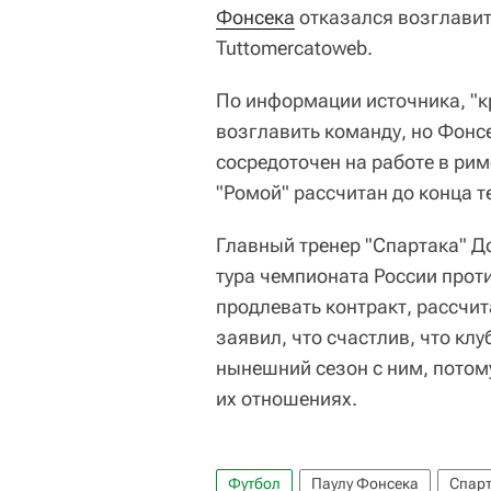
Фонсека
отказался возглавит
Tuttomercatoweb.
По информации источника, "к
возглавить команду, но Фонс
сосредоточен на работе в рим
"Ромой" рассчитан до конца т
Главный тренер "Спартака" До
тура чемпионата России против
продлевать контракт, рассчит
заявил, что счастлив, что кл
нынешний сезон с ним, потому
их отношениях.
Футбол
Паулу Фонсека
Спар