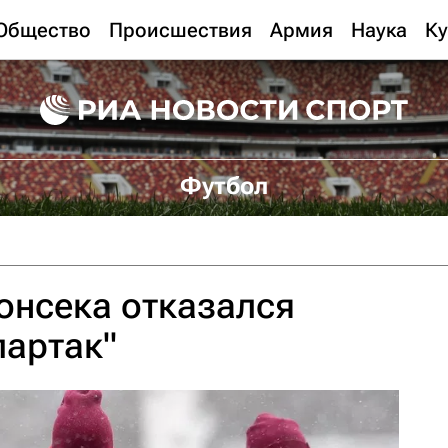
Общество
Происшествия
Армия
Наука
Ку
Футбол
онсека отказался
партак"