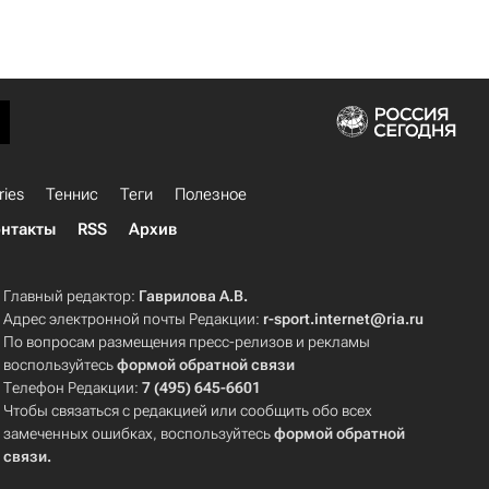
ries
Теннис
Теги
Полезное
нтакты
RSS
Архив
Главный редактор:
Гаврилова А.В.
Адрес электронной почты Редакции:
r-sport.internet@ria.ru
По вопросам размещения пресс-релизов и рекламы
воспользуйтесь
формой обратной связи
Телефон Редакции:
7 (495) 645-6601
Чтобы связаться с редакцией или сообщить обо всех
замеченных ошибках, воспользуйтесь
формой обратной
связи
.