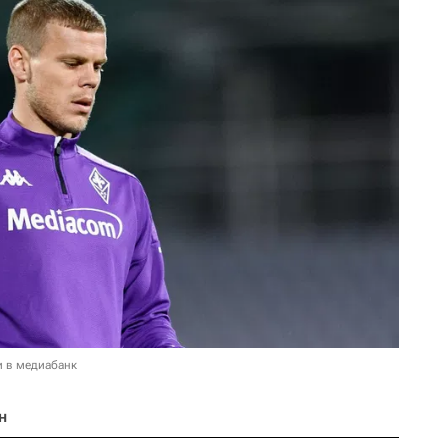
и в медиабанк
н