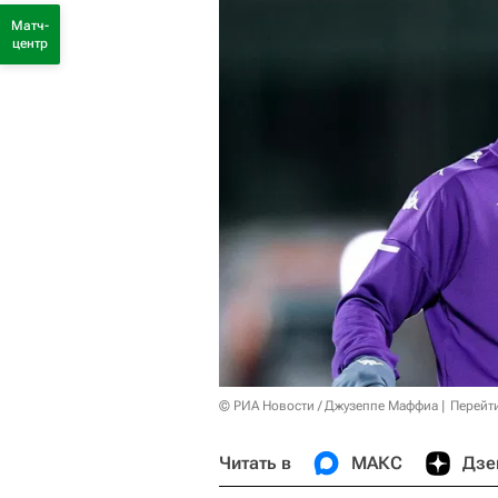
Матч-
центр
© РИА Новости / Джузеппе Маффиа
Перейт
Читать в
МАКС
Дзе