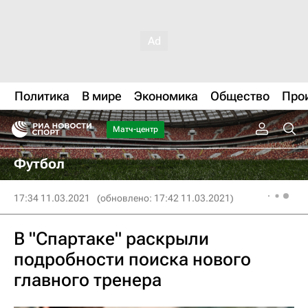
Политика
В мире
Экономика
Общество
Про
Матч-центр
Футбол
17:34 11.03.2021
(обновлено: 17:42 11.03.2021)
В "Спартаке" раскрыли
подробности поиска нового
главного тренера