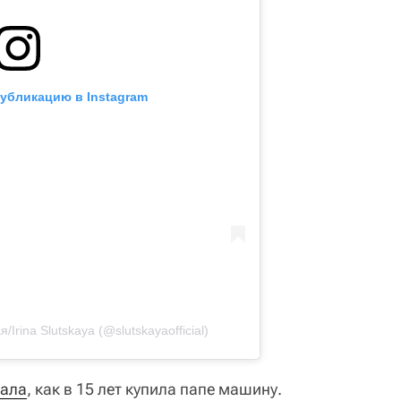
публикацию в Instagram
Irina Slutskaya (@slutskayaofficial)
зала
, как в 15 лет купила папе машину.