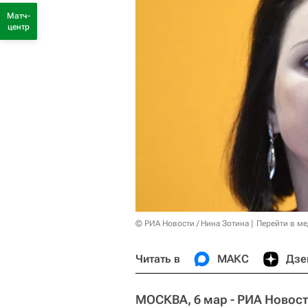
Матч-
центр
© РИА Новости / Нина Зотина
Перейти в м
Читать в
МАКС
Дзе
МОСКВА, 6 мар - РИА Новост