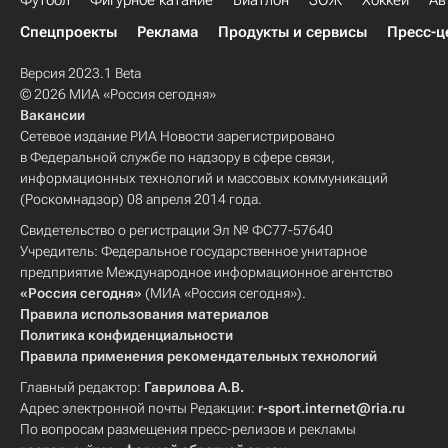
Футбол
Фигурное катание
Биатлон
ЗОЖ
Хоккей
Ав
Спецпроекты
Реклама
Продукты и сервисы
Пресс-ц
Версия 2023.1 Beta
© 2026 МИА «Россия сегодня»
Вакансии
Сетевое издание РИА Новости зарегистрировано
в Федеральной службе по надзору в сфере связи,
информационных технологий и массовых коммуникаций
(Роскомнадзор) 08 апреля 2014 года.
Свидетельство о регистрации Эл № ФС77-57640
Учредитель: Федеральное государственное унитарное
предприятие Международное информационное агентство
«Россия сегодня»
(МИА «Россия сегодня»).
Правила использования материалов
Политика конфиденциальности
Правила применения рекомендательных технологий
Главный редактор:
Гаврилова А.В.
Адрес электронной почты Редакции:
r-sport.internet@ria.ru
По вопросам размещения пресс-релизов и рекламы