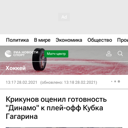
Политика
В мире
Экономика
Общество
Про
Матч-центр
Хоккей
13:17 28.02.2021
(обновлено: 13:18 28.02.2021)
Крикунов оценил готовность
"Динамо" к плей-офф Кубка
Гагарина