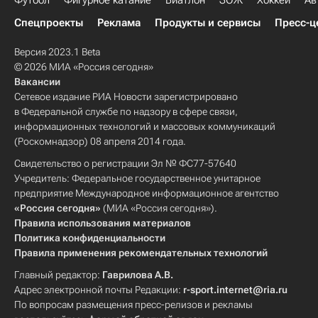
Футбол
Фигурное катание
Биатлон
ЗОЖ
Хоккей
Ав
Спецпроекты
Реклама
Продукты и сервисы
Пресс-ц
Версия 2023.1 Beta
© 2026 МИА «Россия сегодня»
Вакансии
Сетевое издание РИА Новости зарегистрировано
в Федеральной службе по надзору в сфере связи,
информационных технологий и массовых коммуникаций
(Роскомнадзор) 08 апреля 2014 года.
Свидетельство о регистрации Эл № ФС77-57640
Учредитель: Федеральное государственное унитарное
предприятие Международное информационное агентство
«Россия сегодня»
(МИА «Россия сегодня»).
Правила использования материалов
Политика конфиденциальности
Правила применения рекомендательных технологий
Главный редактор:
Гаврилова А.В.
Адрес электронной почты Редакции:
r-sport.internet@ria.ru
По вопросам размещения пресс-релизов и рекламы