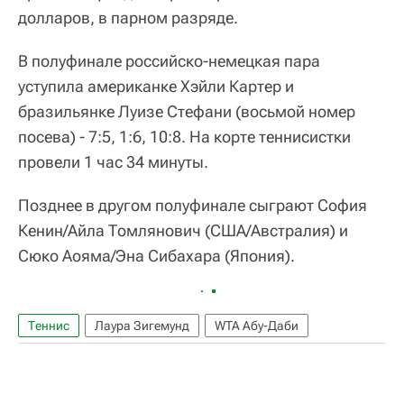
долларов, в парном разряде.
В полуфинале российско-немецкая пара
уступила американке Хэйли Картер и
бразильянке Луизе Стефани (восьмой номер
посева) - 7:5, 1:6, 10:8. На корте теннисистки
провели 1 час 34 минуты.
Позднее в другом полуфинале сыграют София
Кенин/Айла Томлянович (США/Австралия) и
Сюко Аояма/Эна Сибахара (Япония).
Теннис
Лаура Зигемунд
WTA Абу-Даби