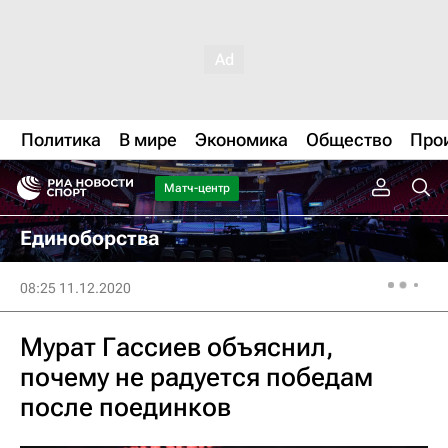
Политика
В мире
Экономика
Общество
Про
Матч-центр
Единоборства
08:25 11.12.2020
Мурат Гассиев объяснил,
почему не радуется победам
после поединков