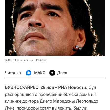
© REUTERS / Jean-Paul Pelissier
Читать в
МАКС
Дзен
БУЭНОС-АЙРЕС, 29 ноя – РИА Новости.
Суд
распорядился о проведении обыска дома и в
клинике доктора Диего Марадоны Леопольдо
Луке, прокуроры хотят выяснить, был ли