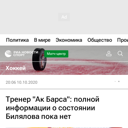
Политика
В мире
Экономика
Общество
Про
Матч-центр
Хоккей
20:06 10.10.2020
Тренер "Ак Барса": полной
информации о состоянии
Билялова пока нет