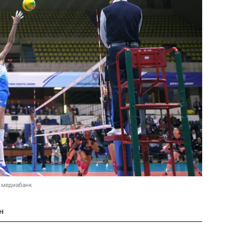
 медиабанк
н