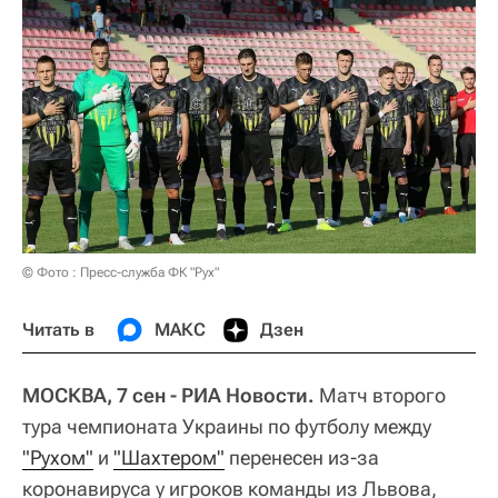
© Фото : Пресс-служба ФК "Рух"
Читать в
МАКС
Дзен
МОСКВА, 7 сен - РИА Новости.
Матч второго
тура чемпионата Украины по футболу между
"Рухом"
и
"Шахтером"
перенесен из-за
коронавируса у игроков команды из Львова,