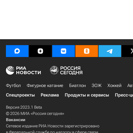
Футбол
Фигурное катание
Биатлон
ЗОЖ
Хоккей
Ав
Спецпроекты
Реклама
Продукты и сервисы
Пресс-ц
Версия 2023.1 Beta
© 2026 МИА «Россия сегодня»
Вакансии
Сетевое издание РИА Новости зарегистрировано
в Федеральной службе по надзору в сфере связи,