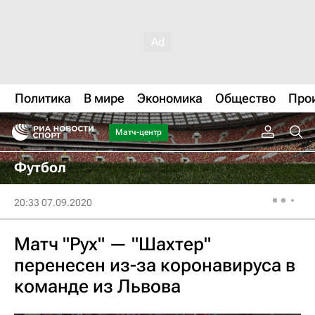
Политика
В мире
Экономика
Общество
Про
Матч-центр
Футбол
20:33 07.09.2020
Матч "Рух" — "Шахтер"
перенесен из-за коронавируса в
команде из Львова