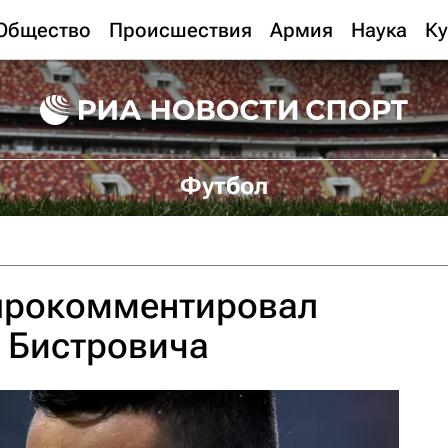
Общество
Происшествия
Армия
Наука
Ку
Футбол
прокомментировал
е Бистровича