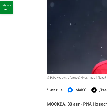
Матч-
центр
© РИА Новости / Алексей Филиппов
Перейт
Читать в
МАКС
Дзе
МОСКВА, 30 авг - РИА Новос