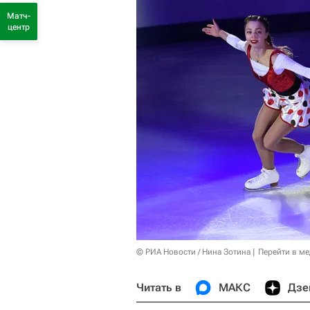
Матч-
центр
© РИА Новости / Нина Зотина
Перейти в м
Читать в
МАКС
Дзе