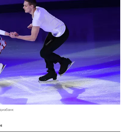
едиабанк
н