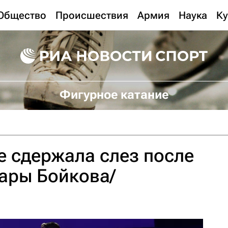
Общество
Происшествия
Армия
Наука
Ку
Фигурное катание
е сдержала слез после
ары Бойкова/