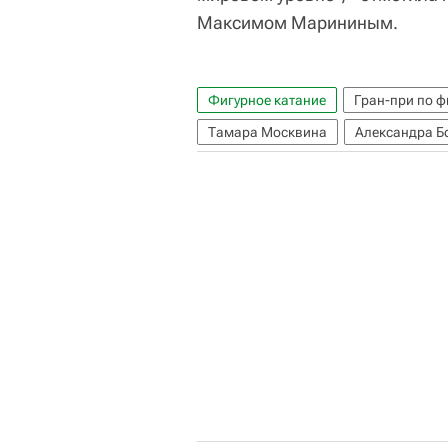
Максимом Марининым.
Фигурное катание
Гран-при по 
Тамара Москвина
Александра Б