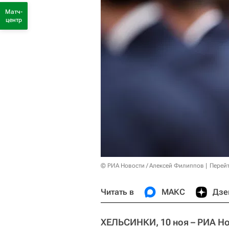
Матч-
центр
© РИА Новости / Алексей Филиппов
Перейт
Читать в
МАКС
Дзе
ХЕЛЬСИНКИ, 10 ноя – РИА Но