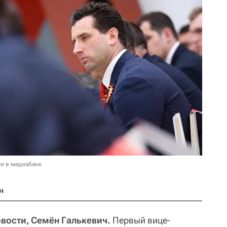
и в медиабанк
н
вости, Семён Галькевич.
Первый вице-