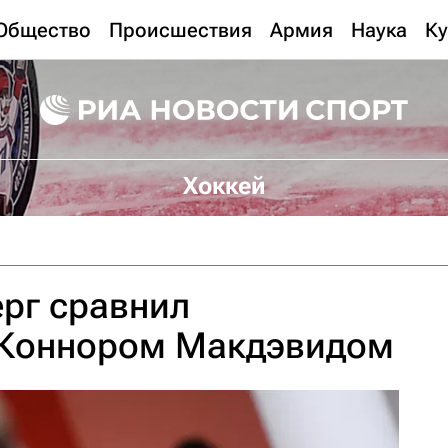
Общество
Происшествия
Армия
Наука
Ку
Хоккей
рг сравнил
 Коннором Макдэвидом