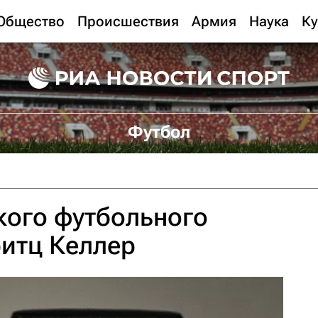
Общество
Происшествия
Армия
Наука
Ку
Футбол
кого футбольного
итц Келлер