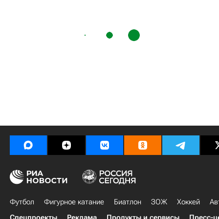
Футбол
Фигурное катание
Биатлон
ЗОЖ
Хоккей
Ав
Спецпроекты
Реклама
Продукты и сервисы
Пресс-ц